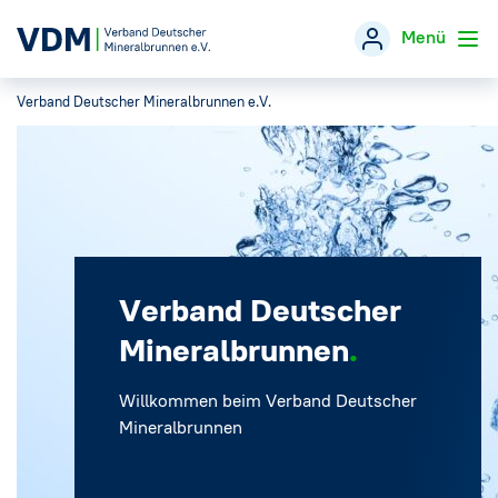
Menü
Verband Deutscher Mineralbrunnen e.V.
Verband
→
Themen
→
Öffentlichkeitsarbeit
→
Verband Deutscher
Veranstaltungen
Mineralbrunnen
Presse
→
Willkommen beim Verband Deutscher
Mineralbrunnen
Mineralwasser-Fakten
→