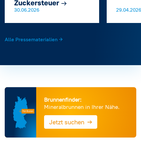
Zuckersteuer
→
30.06.2026
29.04.202
Alle Pressematerialien
Brunnenfinder:
Mineralbrunnen in Ihrer Nähe.
→
Jetzt suchen